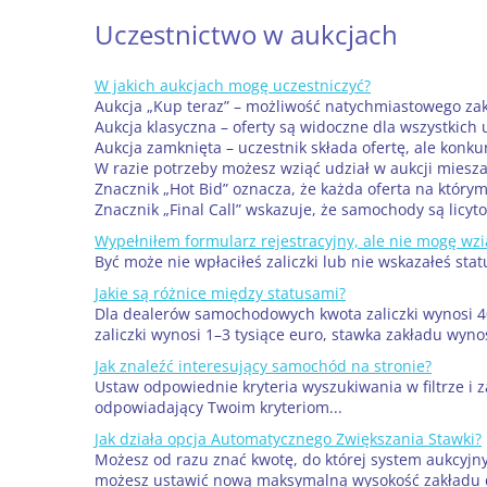
Uczestnictwo w aukcjach
W jakich aukcjach mogę uczestniczyć?
Aukcja „Kup teraz” – możliwość natychmiastowego za
Aukcja klasyczna – oferty są widoczne dla wszystkich
Aukcja zamknięta – uczestnik składa ofertę, ale konku
W razie potrzeby możesz wziąć udział w aukcji miesz
Znacznik „Hot Bid” oznacza, że każda oferta na którym
Znacznik „Final Call” wskazuje, że samochody są licyto
Wypełniłem formularz rejestracyjny, ale nie mogę wzią
Być może nie wpłaciłeś zaliczki lub nie wskazałeś s
Jakie są różnice między statusami?
Dla dealerów samochodowych kwota zaliczki wynosi 40
zaliczki wynosi 1–3 tysiące euro, stawka zakładu wyn
Jak znaleźć interesujący samochód na stronie?
Ustaw odpowiednie kryteria wyszukiwania w filtrze i
odpowiadający Twoim kryteriom...
Jak działa opcja Automatycznego Zwiększania Stawki?
Możesz od razu znać kwotę, do której system aukcyjny
możesz ustawić nową maksymalną wysokość zakładu