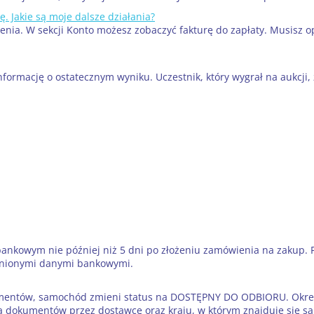
. Jakie są moje dalsze działania?
enia. W sekcji Konto możesz zobaczyć fakturę do zapłaty. Musisz op
nformację o ostatecznym wyniku. Uczestnik, który wygrał na aukcji,
nkowym nie później niż 5 dni po złożeniu zamówienia na zakup. F
łnionymi danymi bankowymi.
umentów, samochód zmieni status na DOSTĘPNY DO ODBIORU. Okres 
ia dokumentów przez dostawcę oraz kraju, w którym znajduje się 