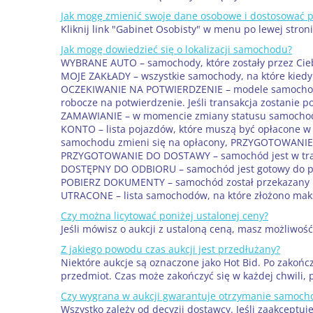
Jak mogę zmienić swoje dane osobowe i dostosować 
Kliknij link "Gabinet Osobisty" w menu po lewej stron
Jak mogę dowiedzieć się o lokalizacji samochodu?
WYBRANE AUTO – samochody, które zostały przez Cie
MOJE ZAKŁADY – wszystkie samochody, na które kiedyko
OCZEKIWANIE NA POTWIERDZENIE – modele samochodów 
robocze na potwierdzenie. Jeśli transakcja zostanie 
ZAMAWIANIE – w momencie zmiany statusu samochodu 
KONTO – lista pojazdów, które muszą być opłacone w 
samochodu zmieni się na opłacony, PRZYGOTOWANI
PRZYGOTOWANIE DO DOSTAWY – samochód jest w trakcie
DOSTĘPNY DO ODBIORU – samochód jest gotowy do prz
POBIERZ DOKUMENTY – samochód został przekazany kli
UTRACONE – lista samochodów, na które złożono mak
Czy można licytować poniżej ustalonej ceny?
Jeśli mówisz o aukcji z ustaloną ceną, masz możliwość
Z jakiego powodu czas aukcji jest przedłużany?
Niektóre aukcje są oznaczone jako Hot Bid. Po zako
przedmiot. Czas może zakończyć się w każdej chwili,
Czy wygrana w aukcji gwarantuje otrzymanie samoch
Wszystko zależy od decyzji dostawcy. Jeśli zaakceptu