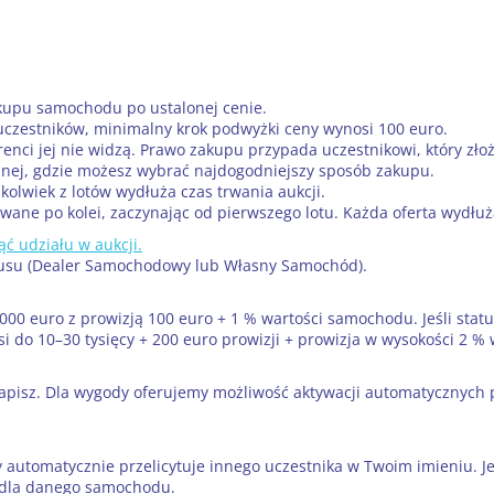
kupu samochodu po ustalonej cenie.
 uczestników, minimalny krok podwyżki ceny wynosi 100 euro.
renci jej nie widzą. Prawo zakupu przypada uczestnikowi, który złoż
anej, gdzie możesz wybrać najdogodniejszy sposób zakupu.
kolwiek z lotów wydłuża czas trwania aukcji.
wane po kolei, zaczynając od pierwszego lotu. Każda oferta wydłuża 
ć udziału w aukcji.
tatusu (Dealer Samochodowy lub Własny Samochód).
00 euro z prowizją 100 euro + 1 % wartości samochodu. Jeśli statu
osi do 10–30 tysięcy + 200 euro prowizji + prowizja w wysokości 2 
 zapisz. Dla wygody oferujemy możliwość aktywacji automatycznych
 automatycznie przelicytuje innego uczestnika w Twoim imieniu. Jeś
 dla danego samochodu.