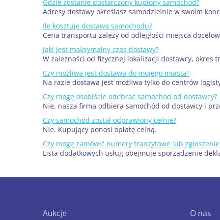
Gdzie zostanie dostarczony kupiony samochód?
Adresy dostawy określasz samodzielnie w swoim konci
Ile kosztuje dostawa samochodu?
Cena transportu zależy od odległości miejsca docel
Jaki jest maksymalny czas dostawy?
W zależności od fizycznej lokalizacji dostawcy, okre
Czy możliwa jest dostawa do mojego miasta?
Na razie dostawa jest możliwa tylko do centrów logis
Czy mogę osobiście odebrać samochód od dostawcy?
Nie, nasza firma odbiera samochód od dostawcy i pr
Czy samochód został odprawiony celnie?
Nie. Kupujący ponosi opłatę celną.
Czy mogę zamówić numery tranzytowe lub zgłoszenie
Lista dodatkowych usług obejmuje sporządzenie deklar
Aukcje
O nas