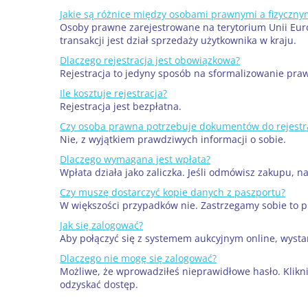
Jakie są różnice między osobami prawnymi a fizyczny
Osoby prawne zarejestrowane na terytorium Unii Euro
transakcji jest dział sprzedaży użytkownika w kraju.
Dlaczego rejestracja jest obowiązkowa?
Rejestracja to jedyny sposób na sformalizowanie pra
Ile kosztuje rejestracja?
Rejestracja jest bezpłatna.
Czy osoba prawna potrzebuje dokumentów do rejestrac
Nie, z wyjątkiem prawdziwych informacji o sobie.
Dlaczego wymagana jest wpłata?
Wpłata działa jako zaliczka. Jeśli odmówisz zakupu, na
Czy muszę dostarczyć kopie danych z paszportu?
W większości przypadków nie. Zastrzegamy sobie to p
Jak się zalogować?
Aby połączyć się z systemem aukcyjnym online, wystar
Dlaczego nie mogę się zalogować?
Możliwe, że wprowadziłeś nieprawidłowe hasło. Klikni
odzyskać dostęp.