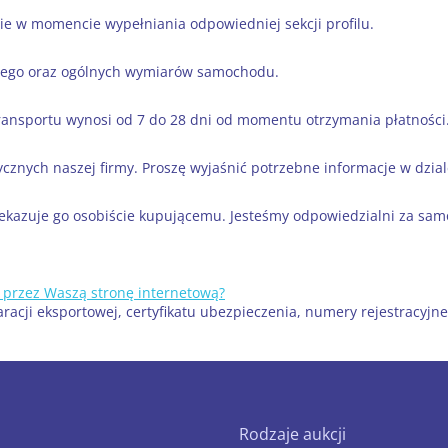
e w momencie wypełniania odpowiedniej sekcji profilu.
owego oraz ogólnych wymiarów samochodu.
s transportu wynosi od 7 do 28 dni od momentu otrzymania płatności
tycznych naszej firmy. Proszę wyjaśnić potrzebne informacje w dzia
zekazuje go osobiście kupującemu. Jesteśmy odpowiedzialni za sa
 przez Waszą stronę internetową?
acji eksportowej, certyfikatu ubezpieczenia, numery rejestracyjne
Rodzaje aukcji