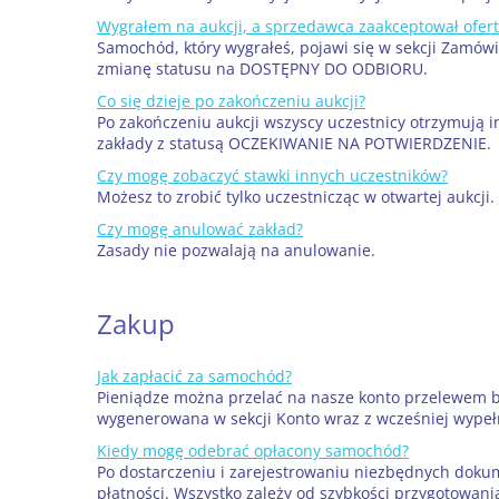
Wygrałem na aukcji, a sprzedawca zaakceptował ofertę
Samochód, który wygrałeś, pojawi się w sekcji Zamówi
zmianę statusu na DOSTĘPNY DO ODBIORU.
Co się dzieje po zakończeniu aukcji?
Po zakończeniu aukcji wszyscy uczestnicy otrzymują i
zakłady z statusą OCZEKIWANIE NA POTWIERDZENIE.
Czy mogę zobaczyć stawki innych uczestników?
Możesz to zrobić tylko uczestnicząc w otwartej aukcji.
Czy mogę anulować zakład?
Zasady nie pozwalają na anulowanie.
Zakup
Jak zapłacić za samochód?
Pieniądze można przelać na nasze konto przelewem ba
wygenerowana w sekcji Konto wraz z wcześniej wype
Kiedy mogę odebrać opłacony samochód?
Po dostarczeniu i zarejestrowaniu niezbędnych dok
płatności. Wszystko zależy od szybkości przygotowan