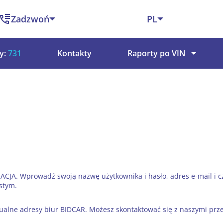
Zadzwoń
PL
y:
731
Kontakty
Raporty po VIN
CJA. Wprowadź swoją nazwę użytkownika i hasło, adres e-mail i cz
stym.
ualne adresy biur BIDCAR. Możesz skontaktować się z naszymi przed