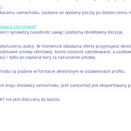
u?
rzekazaniu samochodu, zostanie on wysłany pocztą po dostarczeni
ostawca zignorował?
sperci sprawdzą zasadność uwag i podejmą obiektywną decyzję.
akończeniu aukcji. W momencie składania oferty przyjmujesz okreś
podstawie umowy ofertowej. Konto zostanie zablokowane, a użytko
cji i tylko po zapłacie kary za naruszenie umowy.
hodu są podane w formacie określonym w ustawieniach profilu.
 kraju dostawcy samochodu. Jeśli samochód jest eksportowany po
 nie jest doliczany do kosztu.