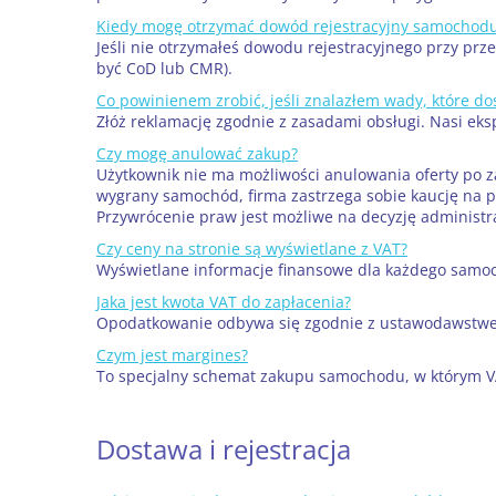
Kiedy mogę otrzymać dowód rejestracyjny samochod
Jeśli nie otrzymałeś dowodu rejestracyjnego przy p
być CoD lub CMR).
Co powinienem zrobić, jeśli znalazłem wady, które d
Złóż reklamację zgodnie z zasadami obsługi. Nasi ek
Czy mogę anulować zakup?
Użytkownik nie ma możliwości anulowania oferty po z
wygrany samochód, firma zastrzega sobie kaucję na 
Przywrócenie praw jest możliwe na decyzję administra
Czy ceny na stronie są wyświetlane z VAT?
Wyświetlane informacje finansowe dla każdego samoc
Jaka jest kwota VAT do zapłacenia?
Opodatkowanie odbywa się zgodnie z ustawodawstwem
Czym jest margines?
To specjalny schemat zakupu samochodu, w którym VAT
Dostawa i rejestracja