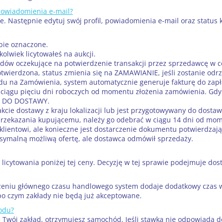
powiadomienia e-mail?
ie. Następnie edytuj swój profil, powiadomienia e-mail oraz status 
bie oznaczone.
lwiek licytowałeś na aukcji.
oczekujące na potwierdzenie transakcji przez sprzedawcę w cen
potwierdzona, status zmienia się na ZAMAWIANIE, jeśli zostanie od
na Zamówienia, system automatycznie generuje fakturę do zapłaty
ciągu pięciu dni roboczych od momentu złożenia zamówienia. Gdy 
E DO DOSTAWY.
 dostawy z kraju lokalizacji lub jest przygotowywany do dostaw
ekazania kupującemu, należy go odebrać w ciągu 14 dni od mome
entowi, ale konieczne jest dostarczenie dokumentu potwierdzają
symalną możliwą ofertę, ale dostawca odmówił sprzedaży.
 licytowania poniżej tej ceny. Decyzję w tej sprawie podejmuje dos
ńczeniu głównego czasu handlowego system dodaje dodatkowy czas 
 po czym zakłady nie będą już akceptowane.
odu?
je Twój zakład, otrzymujesz samochód. Jeśli stawka nie odpowiada