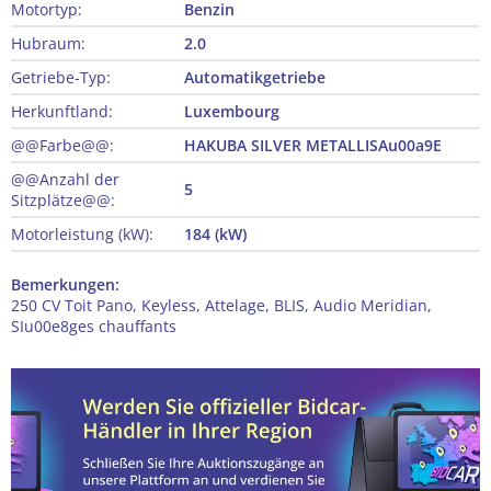
Motortyp:
Benzin
Hubraum:
2.0
Getriebe-Typ:
Automatikgetriebe
Herkunftland:
Luxembourg
@@Farbe@@:
HAKUBA SILVER METALLISAu00a9E
@@Anzahl der
5
Sitzplätze@@:
Motorleistung (kW):
184 (kW)
Bemerkungen:
250 CV Toit Pano, Keyless, Attelage, BLIS, Audio Meridian,
SIu00e8ges chauffants