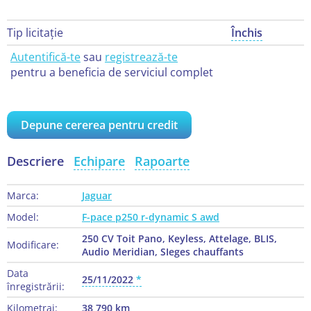
Tip licitație
Închis
Autentifică-te
sau
registrează-te
pentru a beneficia de serviciul complet
Depune cererea pentru credit
Descriere
Echipare
Rapoarte
Marca:
Jaguar
Model:
F-pace p250 r-dynamic S awd
250 CV Toit Pano, Keyless, Attelage, BLIS,
Modificare:
Audio Meridian, SIeges chauffants
Data
25/11/2022
înregistrării:
Kilometraj:
38 790 km