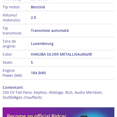
Tip motor:
Benzină
Volumul
2.0
motorului:
Tip
Transmisie automată
transmisie:
Țara de
Luxembourg
origine:
Color:
HAKUBA SILVER METALLISAu00a9E
Seats:
5
Engine
184 (kW)
Power (kW):
Comentarii:
250 CV Toit Pano, Keyless, Attelage, BLIS, Audio Meridian,
SIu00e8ges chauffants