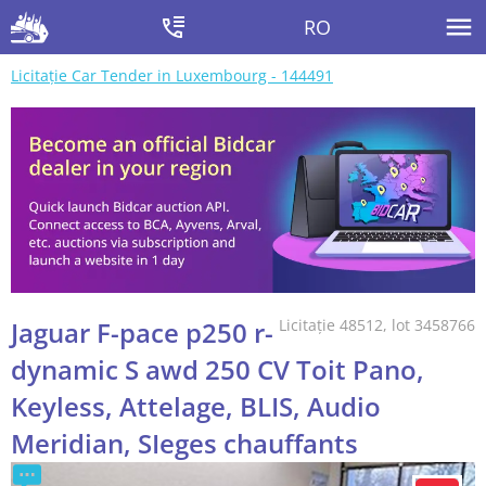
RO
Licitație Car Tender in Luxembourg - 144491
Jaguar F-pace p250 r-
Licitație 48512, lot 3458766
dynamic S awd 250 CV Toit Pano,
Keyless, Attelage, BLIS, Audio
Meridian, SIeges chauffants