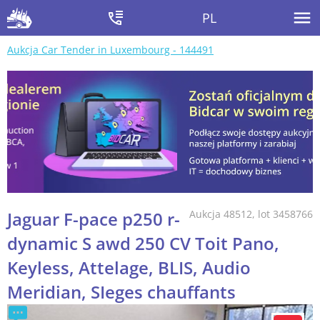
PL
Aukcja Car Tender in Luxembourg - 144491
Jaguar F-pace p250 r-
Aukcja 48512, lot 3458766
dynamic S awd 250 CV Toit Pano,
Keyless, Attelage, BLIS, Audio
Meridian, SIeges chauffants