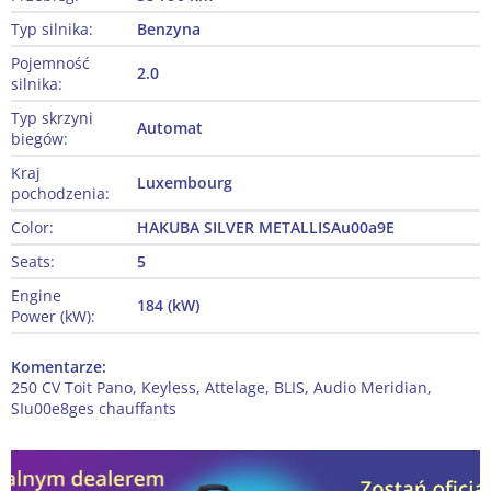
Typ silnika:
Benzyna
Pojemność
2.0
silnika:
Typ skrzyni
Automat
biegów:
Kraj
Luxembourg
pochodzenia:
Color:
HAKUBA SILVER METALLISAu00a9E
Seats:
5
Engine
184 (kW)
Power (kW):
Komentarze:
250 CV Toit Pano, Keyless, Attelage, BLIS, Audio Meridian,
SIu00e8ges chauffants