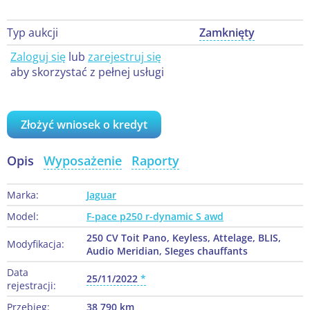
Typ aukcji
Zamknięty
Zaloguj się
lub
zarejestruj się
aby skorzystać z pełnej usługi
Złożyć wniosek o kredyt
Opis
Wyposażenie
Raporty
Marka:
Jaguar
Model:
F-pace p250 r-dynamic S awd
250 CV Toit Pano, Keyless, Attelage, BLIS,
Modyfikacja:
Audio Meridian, SIeges chauffants
Data
25/11/2022
rejestracji:
Przebieg:
38 790 km