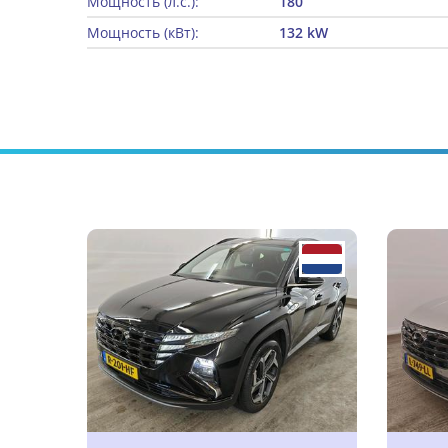
Мощность (л.с.):
180
Мощность (кВт):
132 kW