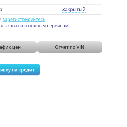
а
Закрытый
и
зарегистрируйтесь
ользоваться полным сервисом
афик цен
Отчет по VIN
явку на кредит