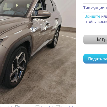
Тип аукцион
Войдите
ил
чтобы восп
Гр
Подать за