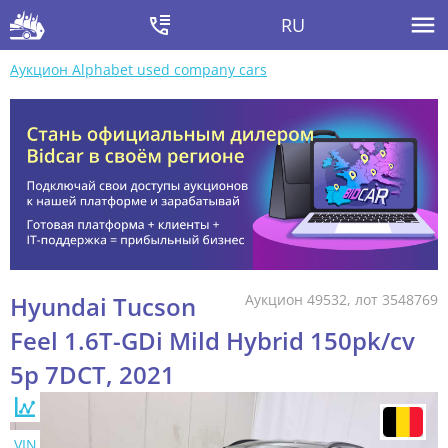
RU
Аукцион Alphabet used company cars
Hyundai Tucson
Аукцион 49532, лот 3548769
Feel 1.6T-GDi Mild Hybrid 150pk/cv
5p 7DCT, 2021
VIN