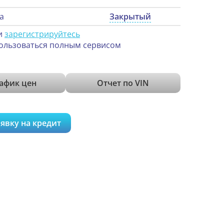
а
Закрытый
и
зарегистрируйтесь
ользоваться полным сервисом
афик цен
Отчет по VIN
явку на кредит