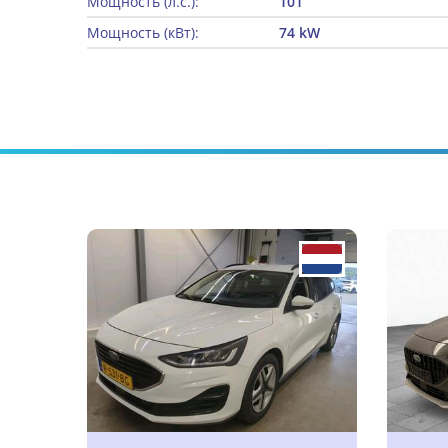
Мощность (л.с.):
101
Мощность (кВт):
74 kW