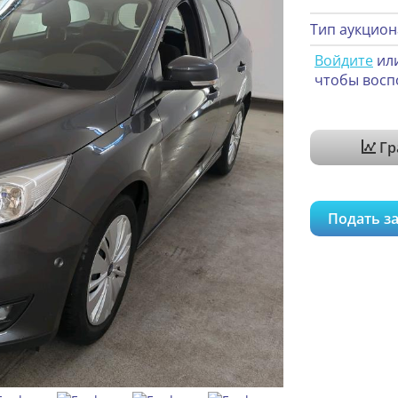
Тип аукцион
Войдите
ил
чтобы восп
Гр
Подать за