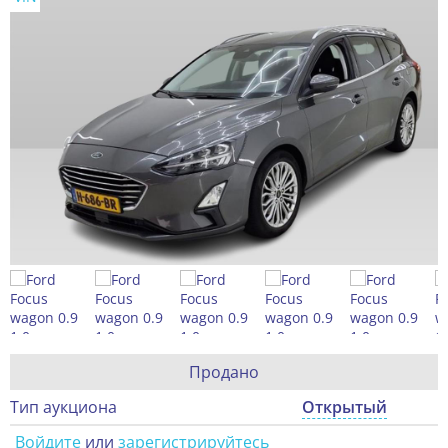
Продано
Тип аукциона
Открытый
Войдите
или
зарегистрируйтесь