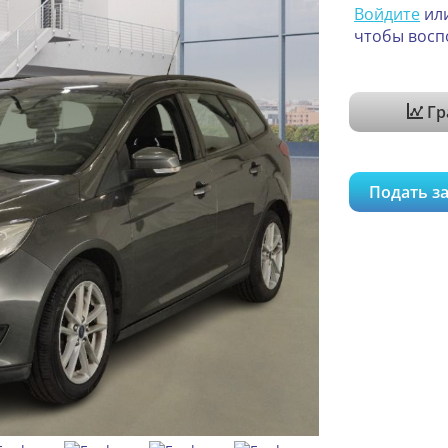
Войдите
ил
чтобы восп
Гр
Подать за