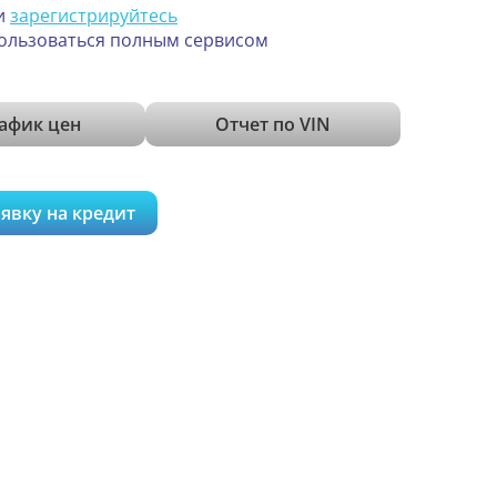
и
зарегистрируйтесь
ользоваться полным сервисом
афик цен
Отчет по VIN
явку на кредит