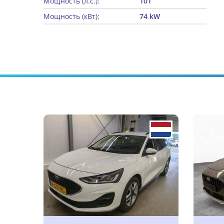
Мощность (л.с.):
101
Мощность (кВт):
74 kW