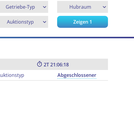
Getriebe-Typ
Hubraum
Auktionstyp
Zeigen
1
2
21:06:18
uktionstyp
Abgeschlossener