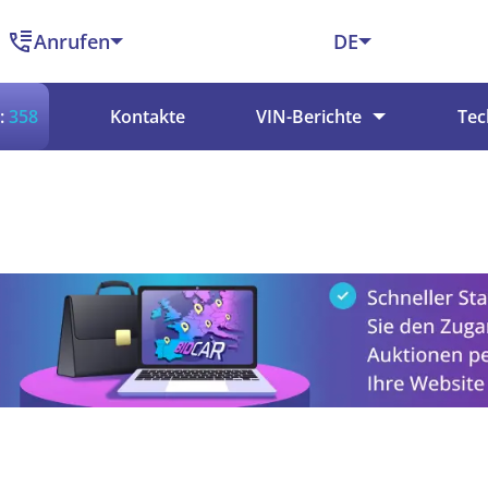
Anrufen
DE
:
358
Kontakte
VIN-Berichte
Tec