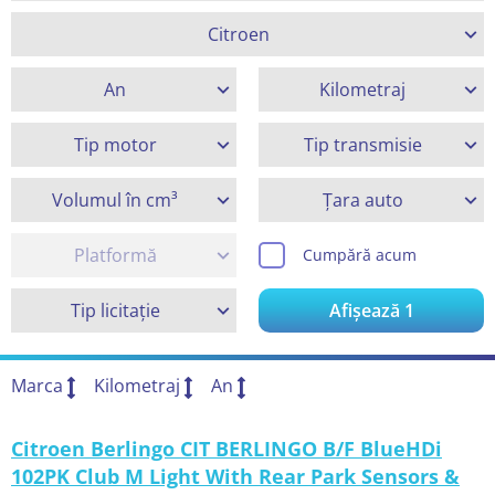
Citroen
An
Kilometraj
Tip motor
Tip transmisie
Volumul în cm³
Țara auto
Platformă
Cumpără acum
Tip licitație
Afișează
1
Marca
Kilometraj
An
Citroen Berlingo CIT BERLINGO B/F BlueHDi
102PK Club M Light With Rear Park Sensors &