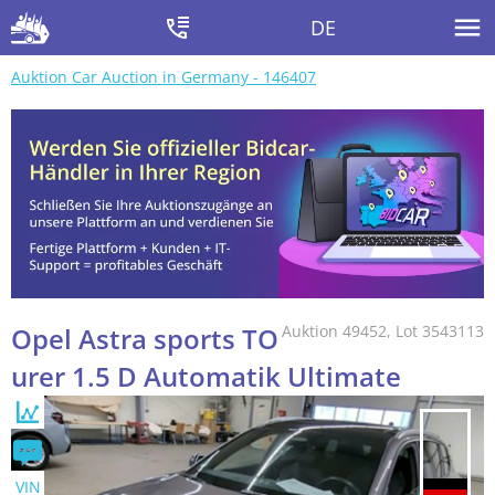
DE
Auktion Car Auction in Germany - 146407
Opel Astra sports TO
Auktion 49452, Lot 3543113
urer 1.5 D Automatik Ultimate
VIN