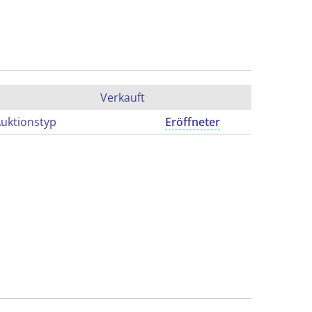
Verkauft
uktionstyp
Eröffneter