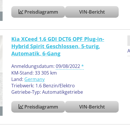
Preisdiagramm
VIN-Bericht
Kia XCeed 1.6 GDI DCT6 OPF Plug-in-
Hybrid Spirit Geschlossen, 5-turig,
A
Automatik, 6-Gang
Anmeldungsdatum:
09/08/2022
KM-Stand: 33 305 km
Land:
Germany
Triebwerk: 1.6 Benzin/Elektro
Getriebe-Typ: Automatikgetriebe
Preisdiagramm
VIN-Bericht