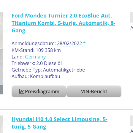
Ford Mondeo Turnier 2.0 EcoBlue Aut.
Titanium Kombi, 5-turig, Automatik, 8-
A
Gang
Anmeldungsdatum:
28/02/2022
KM-Stand: 109 358 km
Land:
Germany
Triebwerk: 2.0 Dieselöl
Getriebe-Typ: Automatikgetriebe
Aufbau: Kombiaufbau
Preisdiagramm
VIN-Bericht
Hyundai I10 1.0 Select Limousine, 5-
turig, 5-Gang
A