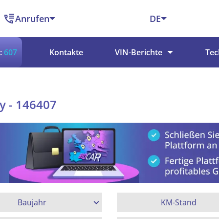
Anrufen
DE
:
607
Kontakte
VIN-Berichte
Tec
y - 146407
Baujahr
KM-Stand