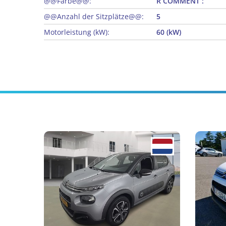
@@Farbe@@:
R COMMENT :
@@Anzahl der Sitzplätze@@:
5
Motorleistung (kW):
60 (kW)