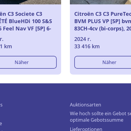
ën C3 Societe C3
Citroën C3 C3 PureTe
ÉTÉ BlueHDi 100 S&S
BVM PLUS VP [5P] bvm
 Feel Nav VF [5P] 6-
83CH-4cv (bi-corps), 2
-5cv (bi-corps VU-),
г.
2024 г.
51 km
33 416 km
Näher
Näher
ns
Auktionsarten
Wie hoch sollte ein Gebot s
optimale Gebotssumme
e
Lieferoptionen