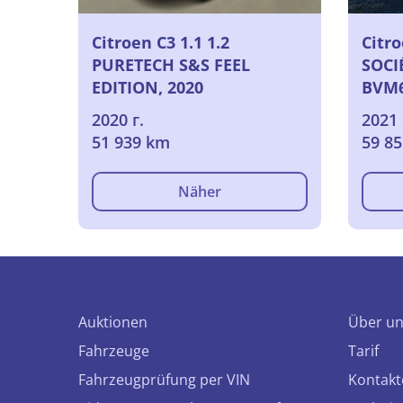
Citroen C3 1.1 1.2
Citro
PURETECH S&S FEEL
SOCI
EDITION, 2020
BVM6
102CH
2020 г.
2021 
2021
51 939 km
59 8
Näher
Auktionen
Über u
Fahrzeuge
Tarif
Fahrzeugprüfung per VIN
Kontakt