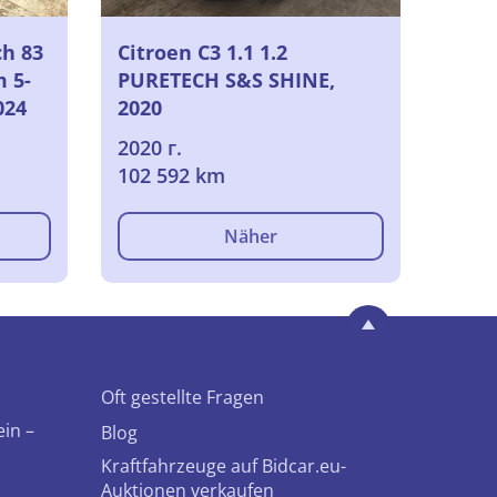
ch 83
Citroen C3 1.1 1.2
 5-
PURETECH S&S SHINE,
024
2020
2020 г.
102 592 km
Näher
Oft gestellte Fragen
ein –
Blog
Kraftfahrzeuge auf Bidcar.eu-
Auktionen verkaufen