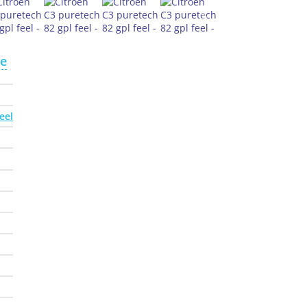
te
eel