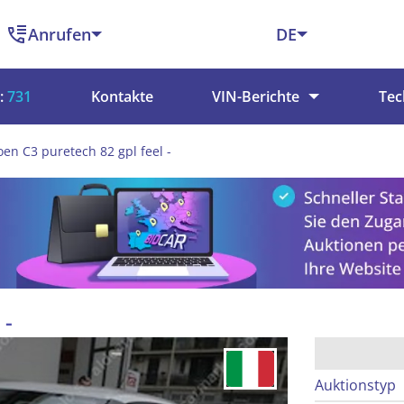
Anrufen
DE
:
731
Kontakte
VIN-Berichte
Tec
oen C3 puretech 82 gpl feel -
 -
Auktionstyp