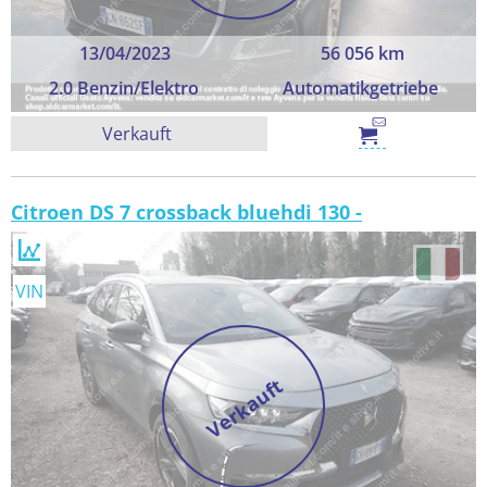
13/04/2023
56 056 km
2.0 Benzin/Elektro
Automatikgetriebe
Verkauft
Citroen DS 7 crossback bluehdi 130 -
VIN
Verkauft