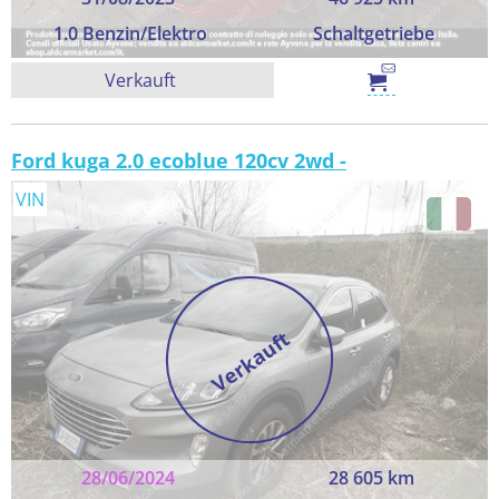
1.0 Benzin/Elektro
Schaltgetriebe
Verkauft
Ford kuga 2.0 ecoblue 120cv 2wd -
VIN
Verkauft
28/06/2024
28 605 km