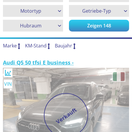
Motortyp
Getriebe-Typ
Hubraum
Zeigen
148
Marke
KM-Stand
Baujahr
Audi Q5 50 tfsi E business -
VIN
Verkauft