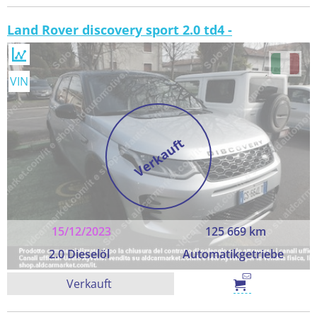
Land Rover discovery sport 2.0 td4 -
VIN
Verkauft
15/12/2023
125 669 km
2.0 Dieselöl
Automatikgetriebe
Verkauft