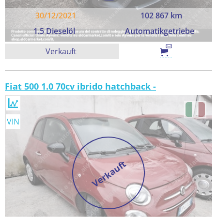
30/12/2021
102 867 km
1.5 Dieselöl
Automatikgetriebe
Verkauft
Fiat 500 1.0 70cv ibrido hatchback -
VIN
Verkauft