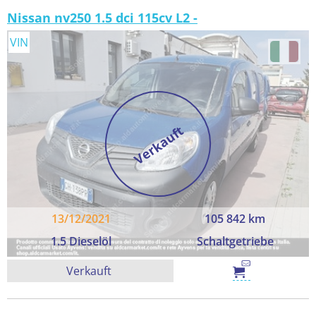
Nissan nv250 1.5 dci 115cv L2 -
VIN
Verkauft
13/12/2021
105 842 km
1.5 Dieselöl
Schaltgetriebe
Verkauft