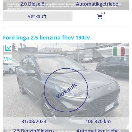
2.0 Dieselöl
Automatikgetriebe
Verkauft
Ford kuga 2.5 benzina fhev 190cv -
VIN
Verkauft
31/08/2023
106 370 km
2.5 Benzin/Elektro
Automatikgetriebe