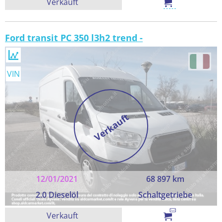
Verkauft
Ford transit PC 350 l3h2 trend -
VIN
Verkauft
12/01/2021
68 897 km
2.0 Dieselöl
Schaltgetriebe
Verkauft