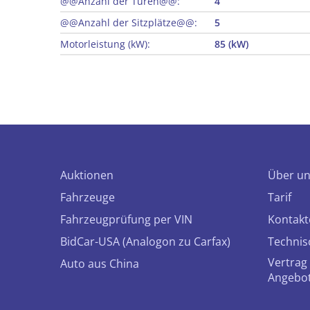
@@Anzahl der Türen@@:
4
@@Anzahl der Sitzplätze@@:
5
Motorleistung (kW):
85 (kW)
Auktionen
Über u
Fahrzeuge
Tarif
Fahrzeugprüfung per VIN
Kontakt
BidCar-USA (Analogon zu Carfax)
Technis
Vertrag 
Auto aus China
Angebo