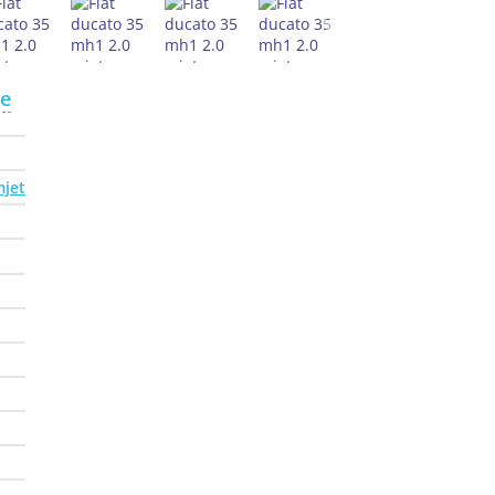
te
mjet