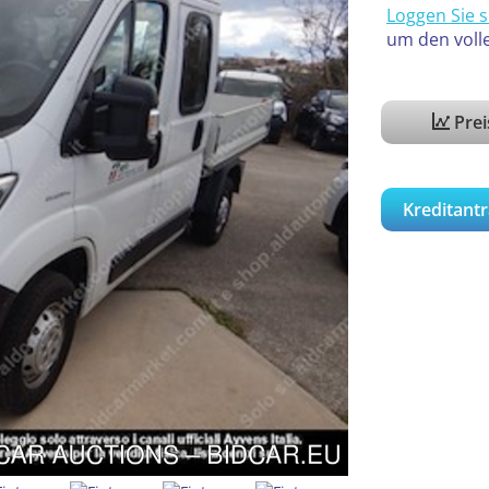
Loggen Sie s
um den voll
Pre
Kreditantr