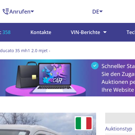
Anrufen
DE
:
358
Kontakte
VIN-Berichte
Tec
 ducato 35 mh1 2.0 mjet -
Auktionstyp