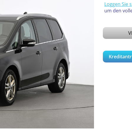
Loggen Sie s
um den voll
V
Kreditantr