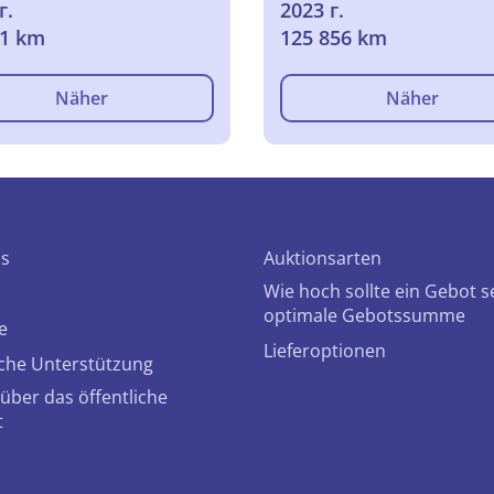
г.
2023 г.
 & Head Up & Black
61 km
125 856 km
& Electric Pano R
Näher
Näher
ns
Auktionsarten
Wie hoch sollte ein Gebot s
optimale Gebotssumme
e
Lieferoptionen
che Unterstützung
über das öffentliche
t