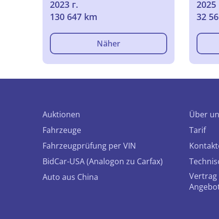
2023 г.
2025 
Pack
130 647 km
32 5
Pack 
Näher
Auktionen
Über u
Fahrzeuge
Tarif
Fahrzeugprüfung per VIN
Kontakt
BidCar-USA (Analogon zu Carfax)
Technis
Vertrag 
Auto aus China
Angebo