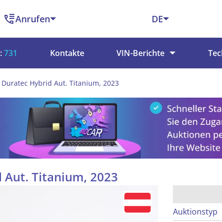
Anrufen
DE
:
731
Kontakte
VIN-Berichte
Tec
 Duratec Hybrid Aut. Titanium, 2023
 Aut. Titanium, 2023
Auktionstyp