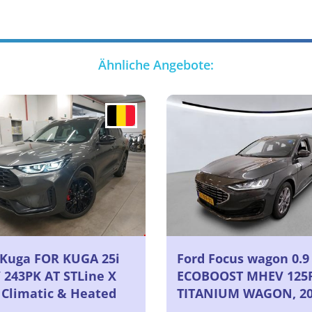
Ähnliche Angebote:
 Kuga FOR KUGA 25i
Ford Focus wagon 0.9 
 243PK AT STLine X
ECOBOOST MHEV 125
 Climatic & Heated
TITANIUM WAGON, 2
ric Seats & Winter