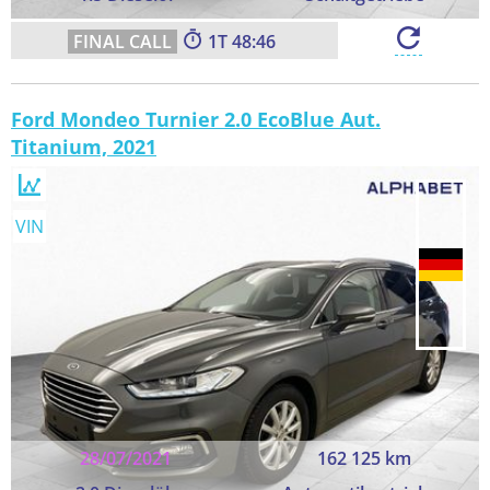
1
48:45
Ford Mondeo Turnier 2.0 EcoBlue Aut.
Titanium, 2021
VIN
28/07/2021
162 125 km