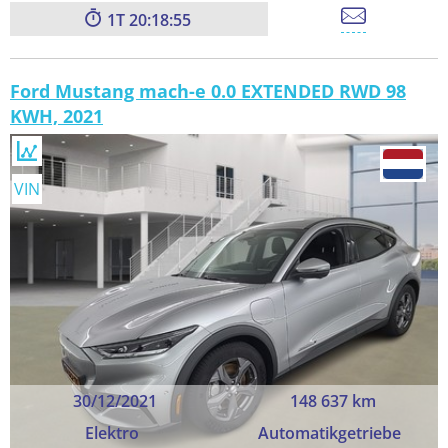
1
20:18:54
Ford Mustang mach-e 0.0 EXTENDED RWD 98
KWH, 2021
VIN
30/12/2021
148 637 km
Elektro
Automatikgetriebe