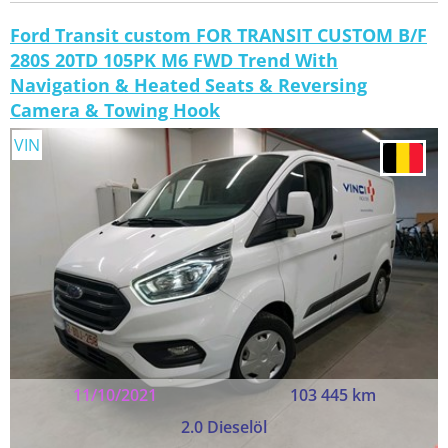
Ford Transit custom FOR TRANSIT CUSTOM B/F
280S 20TD 105PK M6 FWD Trend With
Navigation & Heated Seats & Reversing
Camera & Towing Hook
VIN
11/10/2021
103 445 km
2.0 Dieselöl