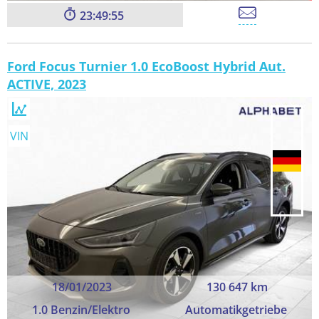
23:49:54
Ford Focus Turnier 1.0 EcoBoost Hybrid Aut.
ACTIVE, 2023
VIN
18/01/2023
130 647 km
1.0 Benzin/Elektro
Automatikgetriebe