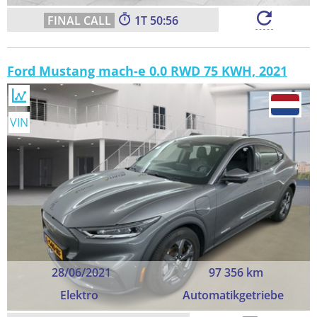
1
50:55
Ford Mustang mach-e 0.0 RWD 75 KWH, 2021
VIN
28/06/2021
97 356 km
Elektro
Automatikgetriebe