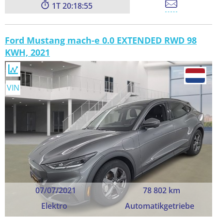
1
20:18:54
Ford Mustang mach-e 0.0 EXTENDED RWD 98
KWH, 2021
VIN
07/07/2021
78 802 km
Elektro
Automatikgetriebe