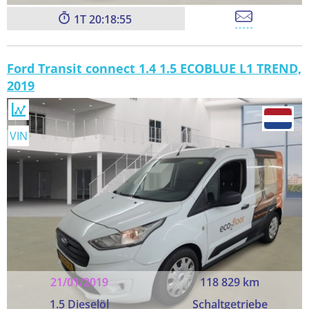
1
20:18:54
Ford Transit connect 1.4 1.5 ECOBLUE L1 TREND,
2019
VIN
21/01/2019
118 829 km
1.5 Dieselöl
Schaltgetriebe