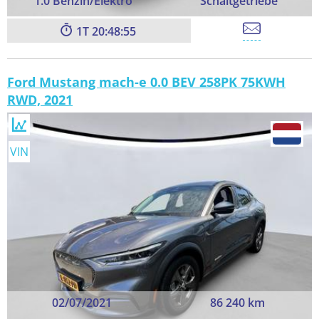
1.0 Benzin/Elektro
Schaltgetriebe
1
20:48:54
Ford Mustang mach-e 0.0 BEV 258PK 75KWH
RWD, 2021
VIN
02/07/2021
86 240 km