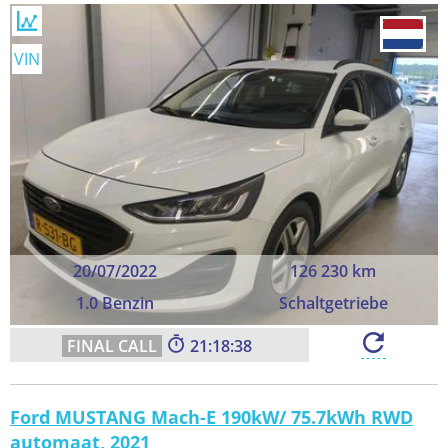
VIN
20/07/2022
126 230 km
1.0 Benzin
Schaltgetriebe
21:18:37
Ford MUSTANG Mach-E 190kW/ 75.7kWh RWD
automaat, 2021