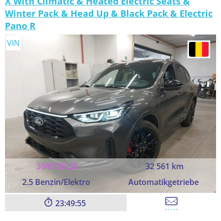
X With Climatic & Heated Electric Seats &
Winter Pack & Head Up & Black Pack & Electric
Pano R
VIN
30/07/2025
32 561 km
2.5 Benzin/Elektro
Automatikgetriebe
23:49:54