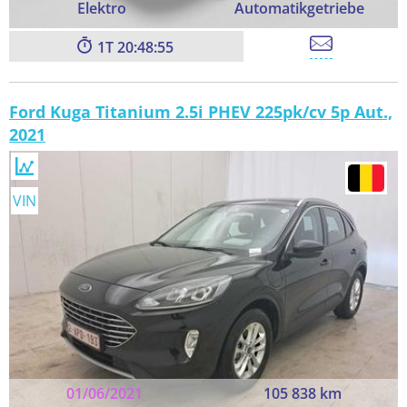
Elektro
Automatikgetriebe
1
20:48:54
Ford Kuga Titanium 2.5i PHEV 225pk/cv 5p Aut.,
2021
VIN
01/06/2021
105 838 km