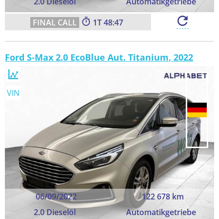
2.0 Dieselöl
Automatikgetriebe
1
48:46
Ford S-Max 2.0 EcoBlue Aut. Titanium, 2022
VIN
06/09/2022
122 678 km
2.0 Dieselöl
Automatikgetriebe