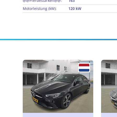
@@Pferdestärken@@:
163
Motorleistung (kW):
120 kW