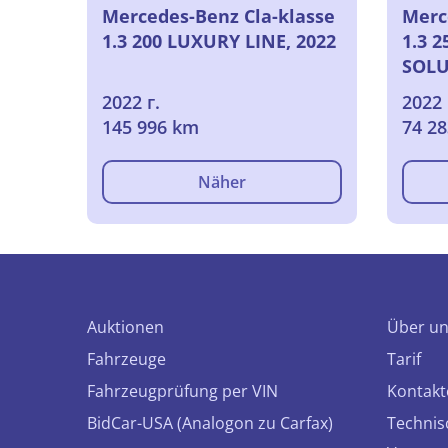
Mercedes-Benz Cla-klasse
Merc
1.3 200 LUXURY LINE, 2022
1.3 
SOLU
2022
2022 г.
2022 
145 996 km
74 2
Näher
Auktionen
Über u
Fahrzeuge
Tarif
Fahrzeugprüfung per VIN
Kontakt
BidCar-USA (Analogon zu Carfax)
Technis