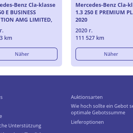
edes-Benz Cla-klasse
Mercedes-Benz Cla-k
250 E BUSINESS
1.3 250 E PREMIUM PL
TION AMG LIMITED,
2020
г.
2020 г.
83 km
111 527 km
Näher
Näher
ns
Auktionsarten
Wie hoch sollte ein Gebot s
optimale Gebotssumme
e
Lieferoptionen
che Unterstützung