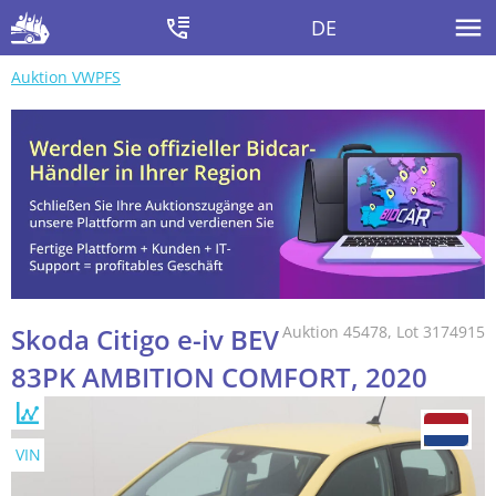
DE
Auktion VWPFS
Skoda Citigo e-iv BEV
Auktion 45478, Lot 3174915
83PK AMBITION COMFORT, 2020
VIN