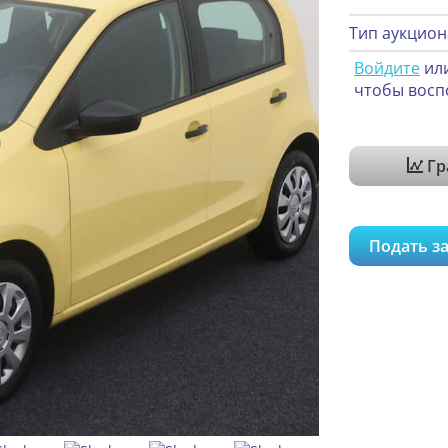
Тип аукцион
Войдите
ил
чтобы восп
Гр
Подать за