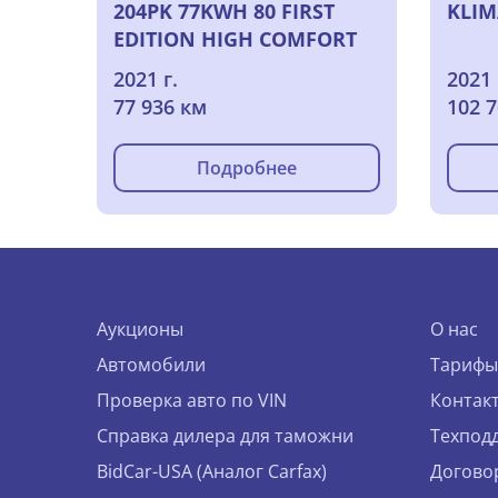
204PK 77KWH 80 FIRST
KLIM
EDITION HIGH COMFORT
PLUS SPORT, 2021
2021 г.
2021 
77 936 км
102 
Подробнее
Аукционы
О нас
Автомобили
Тарифы
Проверка авто по VIN
Контак
Справка дилера для таможни
Техпод
BidCar-USA (Аналог Carfax)
Догово