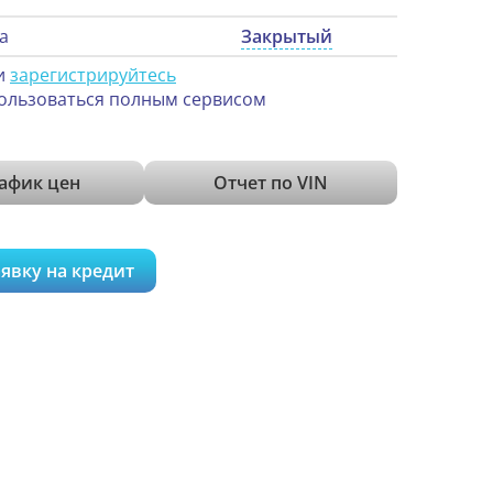
а
Закрытый
и
зарегистрируйтесь
ользоваться полным сервисом
афик цен
Отчет по VIN
явку на кредит