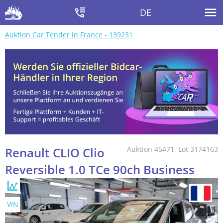
DE
Auktion Car Tender in France - 139231
Renault CLIO Clio
Auktion 45471, Lot 3174163
Reversible 1.0 TCe 90ch Business
VIN