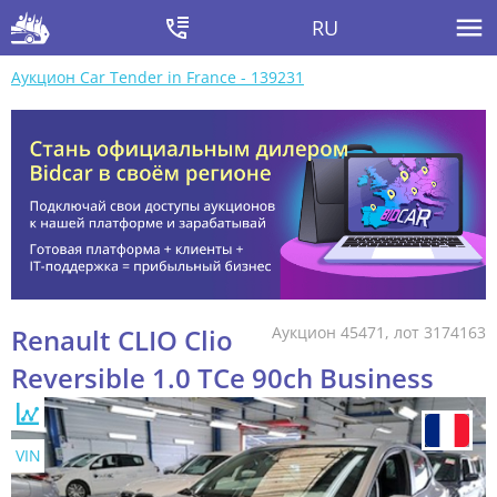
RU
Аукцион Car Tender in France - 139231
Renault CLIO Clio
Аукцион 45471, лот 3174163
Reversible 1.0 TCe 90ch Business
VIN