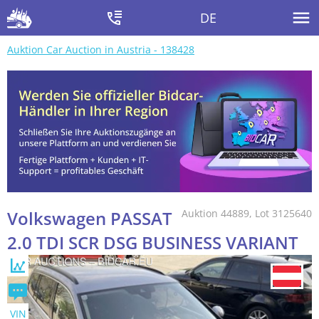
DE
Auktion Car Auction in Austria - 138428
Volkswagen PASSAT
Auktion 44889, Lot 3125640
2.0 TDI SCR DSG BUSINESS VARIANT
VIN