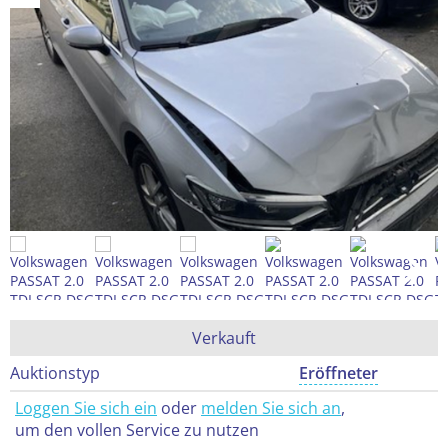
Verkauft
Auktionstyp
Eröffneter
Loggen Sie sich ein
oder
melden Sie sich an
,
um den vollen Service zu nutzen