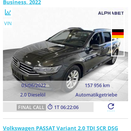
Business, 2022
VIN
03/06/2022
157 956 km
2.0 Dieselöl
Automatikgetriebe
1
06:22:06
Volkswagen PASSAT Variant 2.0 TDI SCR DSG