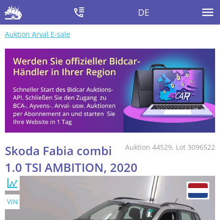
DE
Auktion Arval E-sale
Skoda Fabia combi
Auktion 44529, Lot 3096522
1.0 TSI AMBITION, 2020
VIN