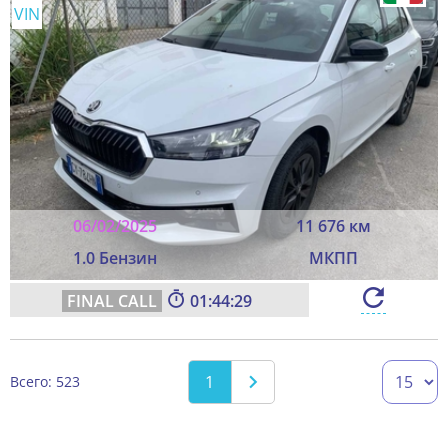
VIN
06/02/2025
11 676 км
1.0 Бензин
МКПП
01:44:27
1
Всего: 523