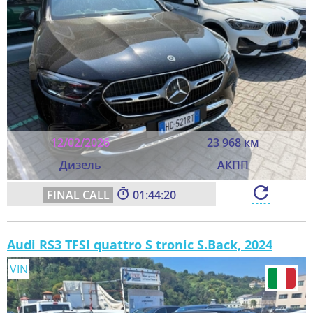
12/02/2026
23 968 км
Дизель
АКПП
01:44:18
Audi RS3 TFSI quattro S tronic S.Back, 2024
VIN