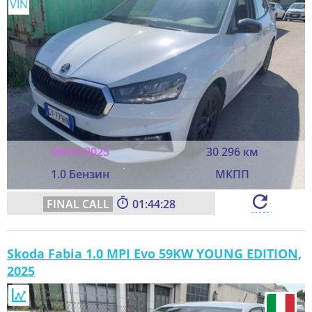
VIN
06/02/2025
30 296 км
1.0 Бензин
МКПП
01:44:26
Skoda Fabia 1.0 MPI Evo 59KW YOUNG EDITION,
2025