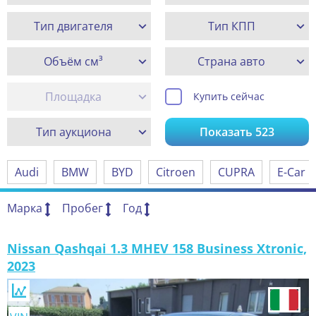
Тип двигателя
Тип КПП
Объём см³
Страна авто
Площадка
Купить сейчас
Тип аукциона
Показать
523
Audi
BMW
BYD
Citroen
CUPRA
E-Car
Марка
Пробег
Год
Nissan Qashqai 1.3 MHEV 158 Business Xtronic,
2023