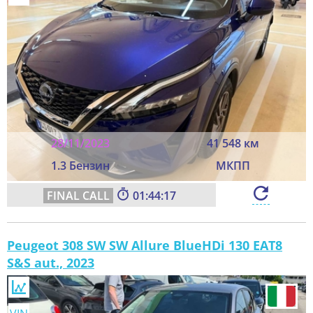
28/11/2023
41 548 км
1.3 Бензин
МКПП
01:44:15
Peugeot 308 SW SW Allure BlueHDi 130 EAT8
S&S aut., 2023