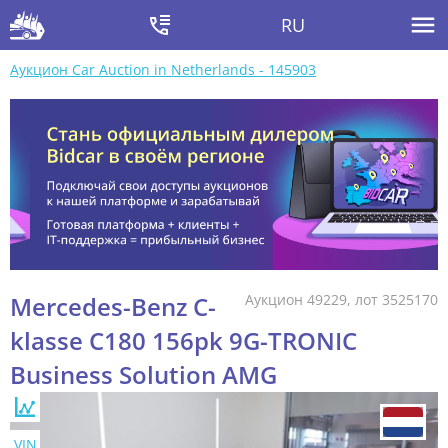
RU
Аукцион Car Auction in Netherlands - 145903
Mercedes-Benz C-
Аукцион 49229, лот 3525170
klasse C180 156pk 9G-TRONIC
Business Solution AMG
VIN