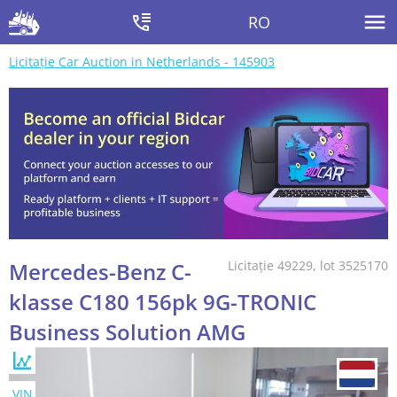
RO
Licitație Car Auction in Netherlands - 145903
Mercedes-Benz C-
Licitație 49229, lot 3525170
klasse C180 156pk 9G-TRONIC
Business Solution AMG
VIN