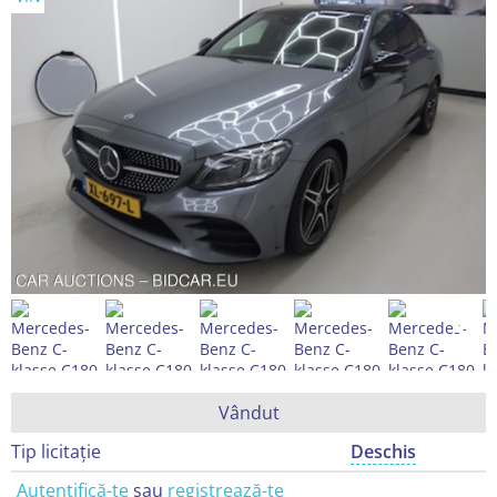
Vândut
Tip licitație
Deschis
Autentifică-te
sau
registrează-te