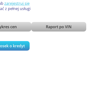
ub
zarejestruj się
ać z pełnej usługi
kres cen
Raport po VIN
iosek o kredyt