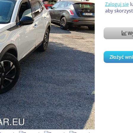
Zaloguj się
l
aby skorzyst
Wy
Złożyć wn