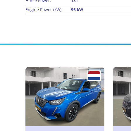
Horse Power:
131
Engine Power (kW):
96 kW