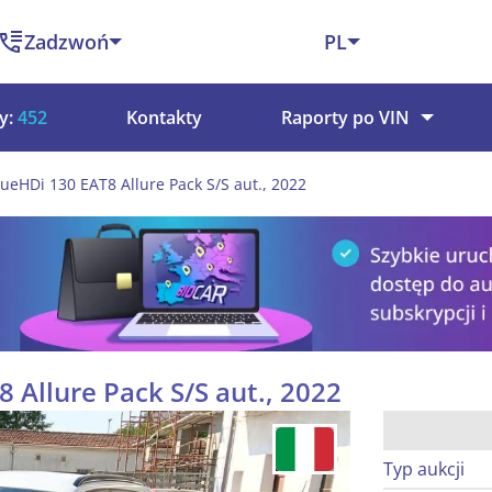
Zadzwoń
PL
y:
452
Kontakty
Raporty po VIN
ueHDi 130 EAT8 Allure Pack S/S aut., 2022
 Allure Pack S/S aut., 2022
Typ aukcji