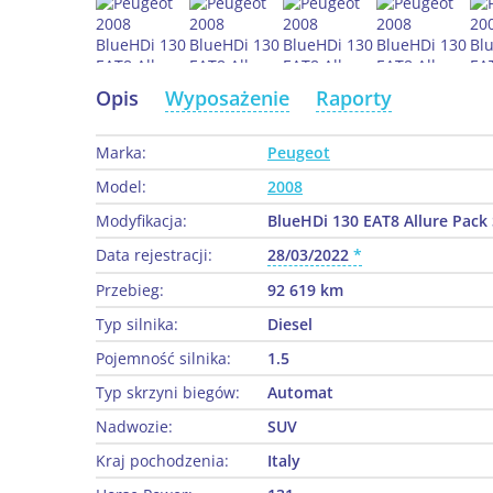
Opis
Wyposażenie
Raporty
Marka:
Peugeot
Model:
2008
Modyfikacja:
BlueHDi 130 EAT8 Allure Pack 
Data rejestracji:
28/03/2022
Przebieg:
92 619 km
Typ silnika:
Diesel
Pojemność silnika:
1.5
Typ skrzyni biegów:
Automat
Nadwozie:
SUV
Kraj pochodzenia:
Italy