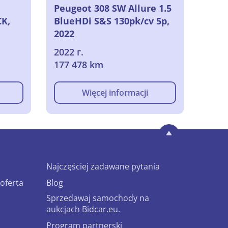
Peugeot 308 SW Allure 1.5
K,
BlueHDi S&S 130pk/cv 5p,
2022
2022 г.
177 478 km
Więcej informacji
Najczęściej zadawane pytania
oferta
Blog
Sprzedawaj samochody na
aukcjach Bidcar.eu.
Program partnerski