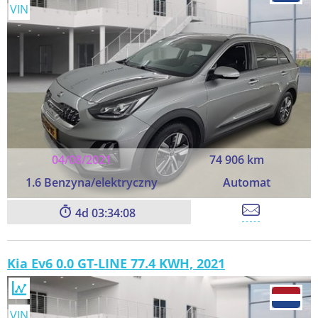
VIN
04/08/2021
74 906 km
1.6 Benzyna/elektryczny
Automat
4
03:34:06
Kia Ev6 0.0 GT-LINE 77.4 KWH, 2021
VIN