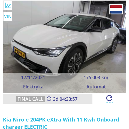
VIN
17/11/2021
175 003 km
Elektryka
Automat
3
04:33:55
Kia Niro e 204PK eXtra With 11 Kwh Onboard
charger ELECTRIC