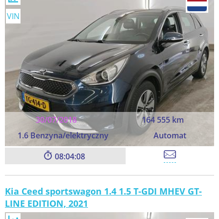
VIN
30/07/2018
164 555 km
1.6 Benzyna/elektryczny
Automat
08:04:06
Kia Ceed sportswagon 1.4 1.5 T-GDI MHEV GT-
LINE EDITION, 2021