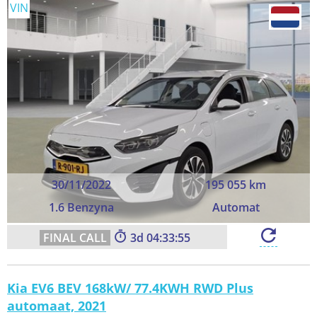
VIN
30/11/2022
195 055 km
1.6 Benzyna
Automat
3
04:33:53
Kia EV6 BEV 168kW/ 77.4KWH RWD Plus
automaat, 2021