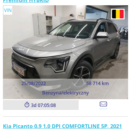
Premium HYBRID
VIN
25/08/2022
58 714 km
Benzyna/elektryczny
3
07:05:06
Kia Picanto 0.9 1.0 DPI COMFORTLINE 5P, 2021