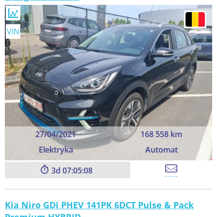
VIN
27/04/2021
168 558 km
Elektryka
Automat
3
07:05:06
Kia Niro GDi PHEV 141PK 6DCT Pulse & Pack