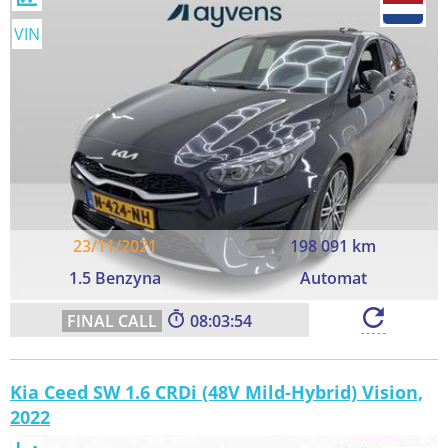
VIN
23/11/2021
198 091 km
1.5 Benzyna
Automat
08:03:52
Kia Ceed SW 1.6 CRDi (48V Mild-Hybrid) Vision,
2022