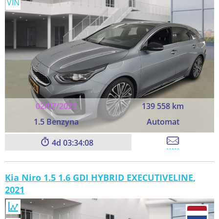
VIN
02/07/2021
139 558 km
1.5 Benzyna
Automat
4
03:34:06
Kia Niro 1.5 1.6 GDI HYBRID EXECUTIVELINE,
2021