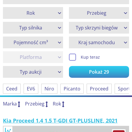
Rok
Przebieg
Typ silnika
Typ skrzyni biegów
Pojemność cm³
Kraj samochodu
Platforma
Kup teraz
Typ aukcji
Pokaż
29
Ceed
EV6
Niro
Picanto
Proceed
Sport
Marka
Przebieg
Rok
Kia Proceed 1.4 1.5 T-GDI GT-PLUSLINE, 2021