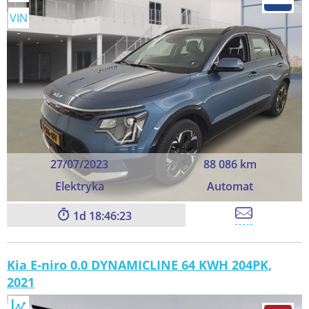
VIN
27/07/2023
88 086 km
Elektryka
Automat
1
18:46:23
Kia E-niro 0.0 DYNAMICLINE 64 KWH 204PK,
2021