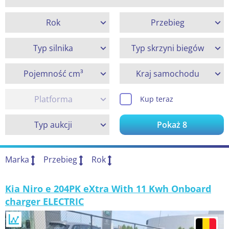
Rok
Przebieg
Typ silnika
Typ skrzyni biegów
Pojemność cm³
Kraj samochodu
Platforma
Kup teraz
Typ aukcji
Pokaż
8
Marka
Przebieg
Rok
Kia Niro e 204PK eXtra With 11 Kwh Onboard
charger ELECTRIC