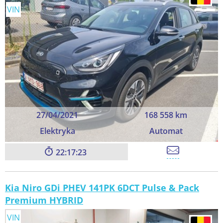
VIN
27/04/2021
168 558 km
Elektryka
Automat
22:17:23
Kia Niro GDi PHEV 141PK 6DCT Pulse & Pack
Premium HYBRID
VIN