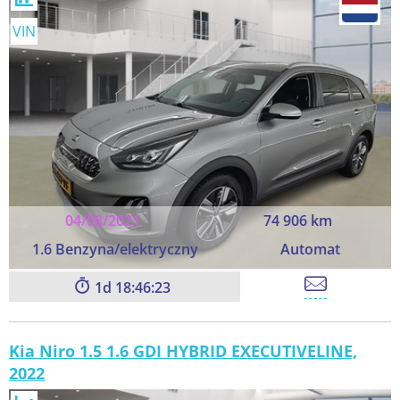
VIN
04/08/2021
74 906 km
1.6 Benzyna/elektryczny
Automat
1
18:46:23
Kia Niro 1.5 1.6 GDI HYBRID EXECUTIVELINE,
2022