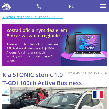
PL
Aukcja Car Tender in France - 145963
Kia STONIC Stonic 1.0
Aukcja 49373, lot 3537294
T-GDi 100ch Active Business
VIN