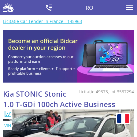
RO
Licitație Car Tender in France - 145963
Kia STONIC Stonic
Licitație 49373, lot 3537294
1.0 T-GDi 100ch Active Business
VIN