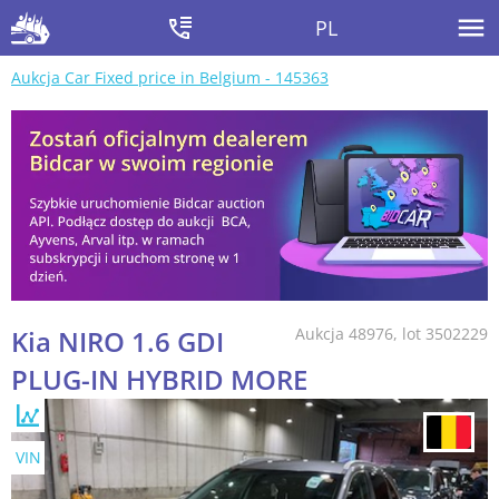
PL
Aukcja Car Fixed price in Belgium - 145363
Kia NIRO 1.6 GDI
Aukcja 48976, lot 3502229
PLUG-IN HYBRID MORE
VIN