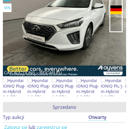
VIN
Sprzedano
Typ aukcji
Otwarty
Zaloguj się
lub
zarejestruj się