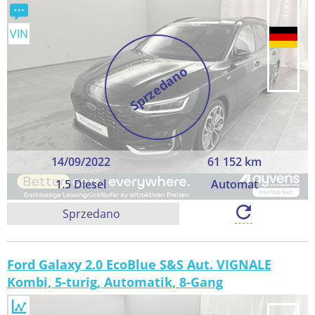
VIN
Sprzedano
14/09/2022
61 152 km
1.5 Diesel
Automat
Sprzedano
Ford Galaxy 2.0 EcoBlue S&S Aut. VIGNALE
Kombi, 5-turig, Automatik, 8-Gang