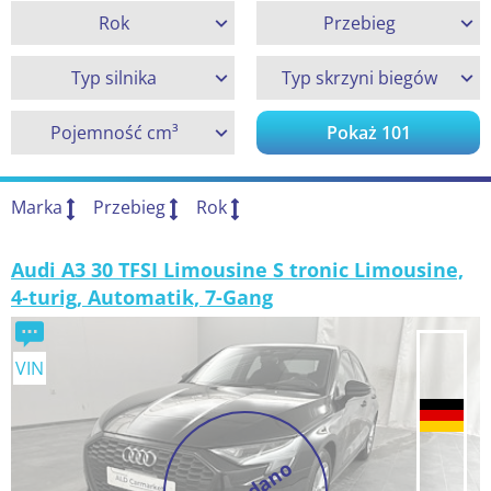
Rok
Przebieg
Typ silnika
Typ skrzyni biegów
Pojemność cm³
Pokaż
101
Marka
Przebieg
Rok
Audi A3 30 TFSI Limousine S tronic Limousine,
4-turig, Automatik, 7-Gang
VIN