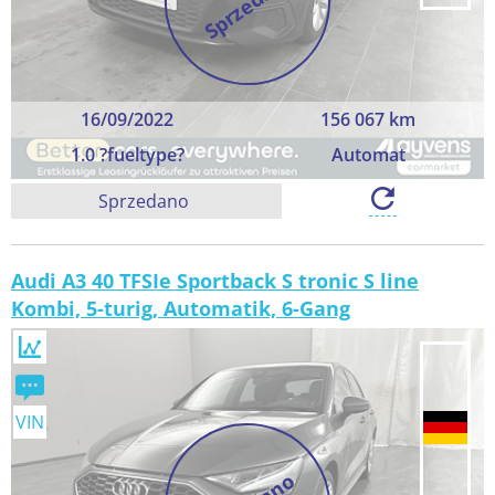
Sprzedano
16/09/2022
156 067 km
1.0 ?fueltype?
Automat
Sprzedano
Audi A3 40 TFSIe Sportback S tronic S line
Kombi, 5-turig, Automatik, 6-Gang
VIN