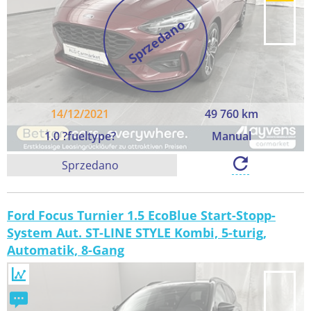
Sprzedano
14/12/2021
49 760 km
1.0 ?fueltype?
Manual
Sprzedano
Ford Focus Turnier 1.5 EcoBlue Start-Stopp-
System Aut. ST-LINE STYLE Kombi, 5-turig,
Automatik, 8-Gang