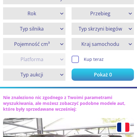
Rok
Przebieg
Typ silnika
Typ skrzyni biegów
Pojemność cm³
Kraj samochodu
Platforma
Kup teraz
Typ aukcji
Pokaż
0
Nie znaleziono nic zgodnego z Twoimi parametrami
wyszukiwania, ale możesz zobaczyć podobne modele aut,
które były sprzedawane wcześniej: