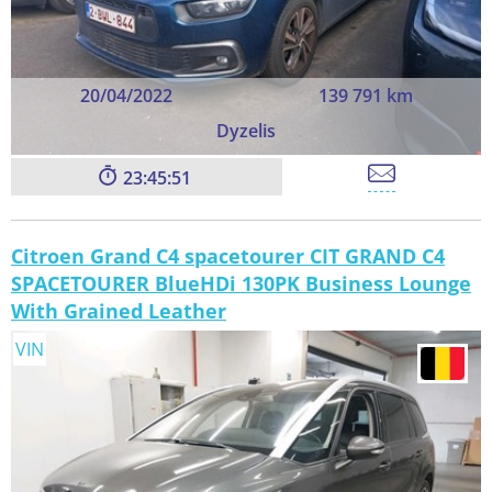
20/04/2022
139 791 km
Dyzelis
23:45:49
Citroen Grand C4 spacetourer CIT GRAND C4
SPACETOURER BlueHDi 130PK Business Lounge
With Grained Leather
VIN