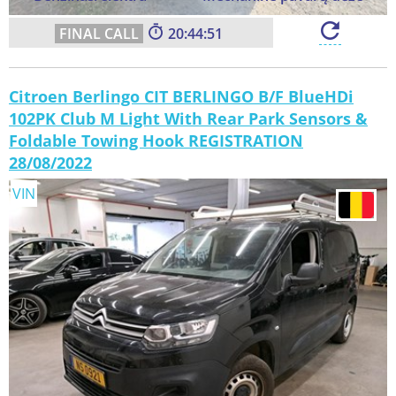
20:44:49
Citroen Berlingo CIT BERLINGO B/F BlueHDi
102PK Club M Light With Rear Park Sensors &
Foldable Towing Hook REGISTRATION
28/08/2022
VIN