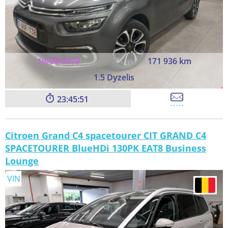
19/09/2019
171 936 km
1.5 Dyzelis
23:45:49
Citroen Grand C4 spacetourer CIT GRAND C4
SPACETOURER BlueHDi 130PK EAT8 Business
Lounge
VIN