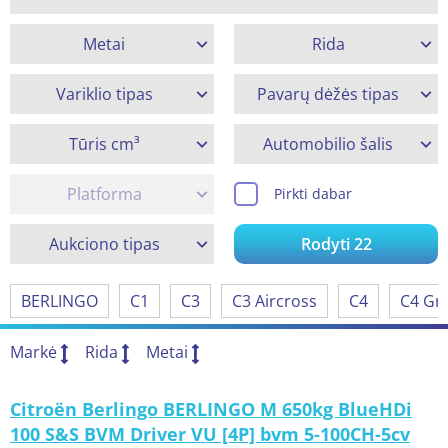
Metai
Rida
Variklio tipas
Pavarų dėžės tipas
Tūris cm³
Automobilio šalis
Platforma
Pirkti dabar
Aukciono tipas
Rodyti
22
BERLINGO
C1
C3
C3 Aircross
C4
C4 Gr
Markė
Rida
Metai
Citroën Berlingo BERLINGO M 650kg BlueHDi
100 S&S BVM Driver VU [4P] bvm 5-100CH-5cv