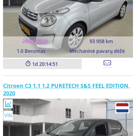
28/02/2020
93 958 km
1.0 Benzinas
Mechaninė pavarų dėžė
1
20:14:49
Citroen C3 1.1 1.2 PURETECH S&S FEEL EDITION,
2020
VIN