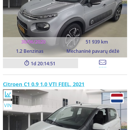
30/06/2020
51 939 km
1.2 Benzinas
Mechaninė pavarų dėžė
1
20:14:49
Citroen C1 0.9 1.0 VTI FEEL, 2021
VIN