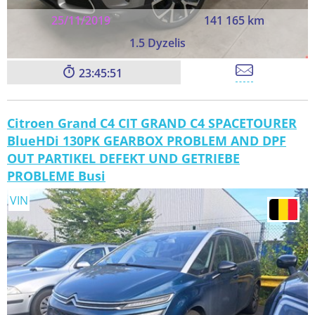
25/11/2019
141 165 km
1.5 Dyzelis
23:45:49
Citroen Grand C4 CIT GRAND C4 SPACETOURER
BlueHDi 130PK GEARBOX PROBLEM AND DPF
OUT PARTIKEL DEFEKT UND GETRIEBE
PROBLEME Busi
VIN