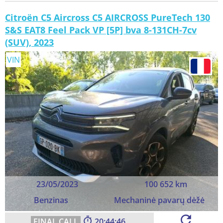
Citroën C5 Aircross C5 AIRCROSS PureTech 130
S&S EAT8 Feel Pack VP [5P] bva 8-131CH-7cv
(SUV), 2023
VIN
23/05/2023
100 652 km
Benzinas
Mechaninė pavarų dėžė
20:44:44