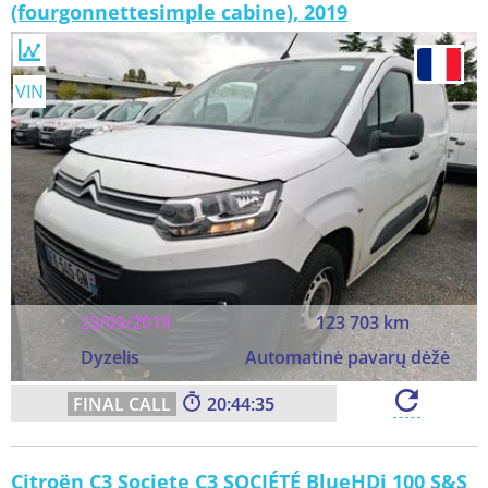
(fourgonnettesimple cabine), 2019
VIN
23/09/2019
123 703 km
Dyzelis
Automatinė pavarų dėžė
20:44:33
Citroën C3 Societe C3 SOCIÉTÉ BlueHDi 100 S&S