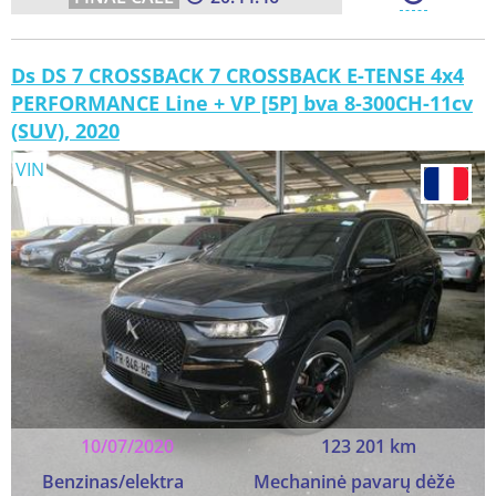
Ds DS 7 CROSSBACK 7 CROSSBACK E-TENSE 4x4
PERFORMANCE Line + VP [5P] bva 8-300CH-11cv
(SUV), 2020
VIN
10/07/2020
123 201 km
Benzinas/elektra
Mechaninė pavarų dėžė