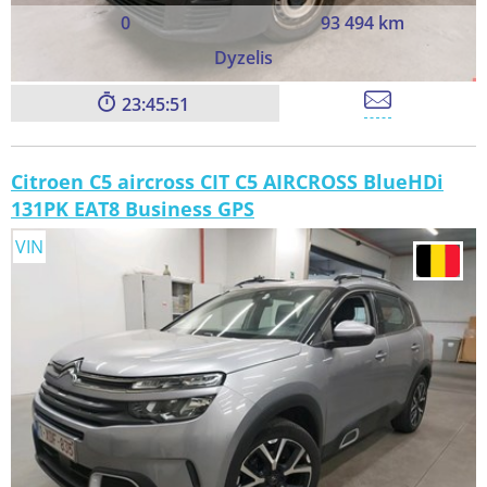
0
93 494 km
Dyzelis
23:45:49
Citroen C5 aircross CIT C5 AIRCROSS BlueHDi
131PK EAT8 Business GPS
VIN