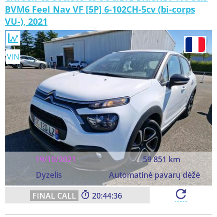
BVM6 Feel Nav VF [5P] 6-102CH-5cv (bi-corps
VU-), 2021
VIN
19/10/2021
59 851 km
Dyzelis
Automatinė pavarų dėžė
20:44:34