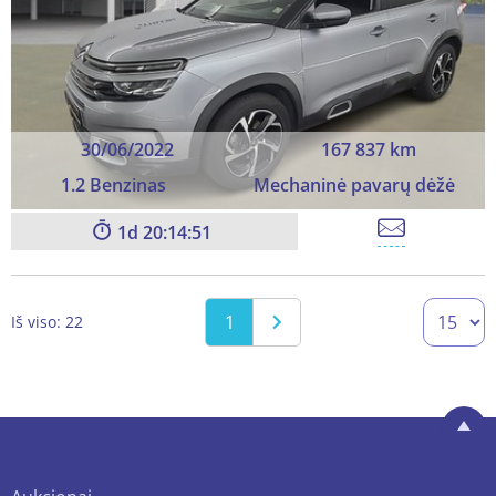
30/06/2022
167 837 km
1.2 Benzinas
Mechaninė pavarų dėžė
1
20:14:49
1
Iš viso: 22