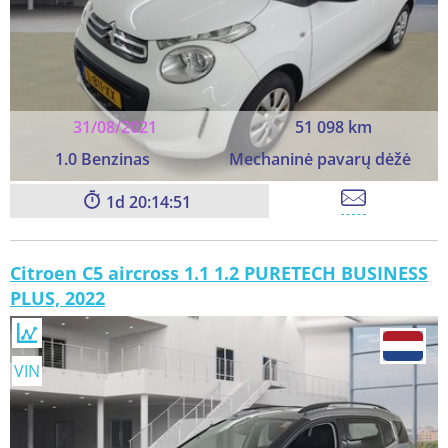
31/08/2021
51 098 km
1.0 Benzinas
Mechaninė pavarų dėžė
1
20:14:49
Citroen C5 aircross 1.1 1.2 PURETECH BUSINESS
PLUS, 2022
VIN