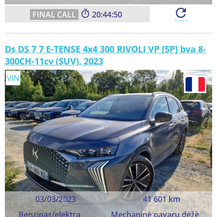
20:44:48
Ds DS 7 7 E-TENSE 4x4 300 RIVOLI VP [5P] bva 8-
300CH-11cv (SUV), 2023
VIN
03/03/2023
41 601 km
Benzinas/elektra
Mechaninė pavarų dėžė