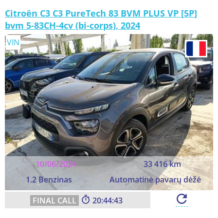
Citroën C3 C3 PureTech 83 BVM PLUS VP [5P]
bvm 5-83CH-4cv (bi-corps), 2024
VIN
10/06/2024
33 416 km
1.2 Benzinas
Automatinė pavarų dėžė
20:44:41