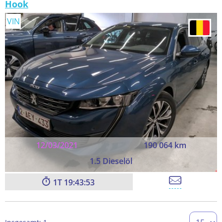
Hook
VIN
12/03/2021
190 064 km
1.5 Dieselöl
1
19:43:52