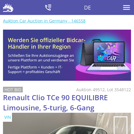
DE
Auktion Car Auction in Germany - 146558
Auktion 49512, Lot 3548122
Renault Clio TCe 90 EQUILIBRE
Limousine, 5-turig, 6-Gang
VIN