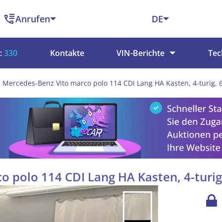
Anrufen
DE
:
330
Kontakte
VIN-Berichte
Tec
Mercedes-Benz Vito marco polo 114 CDI Lang HA Kasten, 4-turig, 
 polo 114 CDI Lang HA Kasten, 4-turig