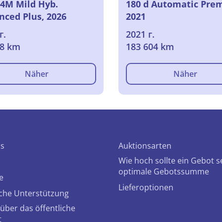
 4M Mild Hyb.
180 d Automatic Pre
nced Plus, 2026
2021
г.
2021 г.
68 km
183 604 km
Näher
Näher
ns
Auktionsarten
Wie hoch sollte ein Gebot s
optimale Gebotssumme
e
Lieferoptionen
che Unterstützung
über das öffentliche
t