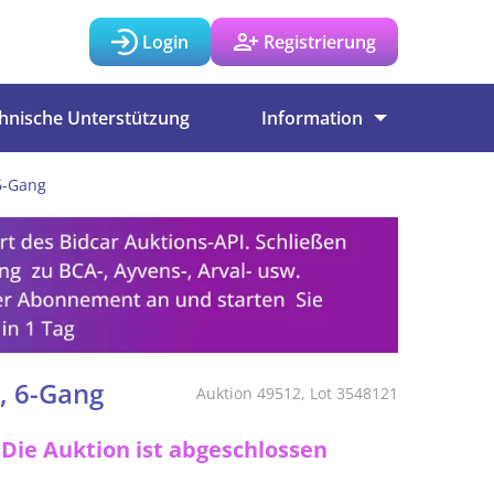
Login
Registrierung
hnische Unterstützung
Information
6-Gang
, 6-Gang
Auktion 49512, Lot 3548121
Die Auktion ist abgeschlossen