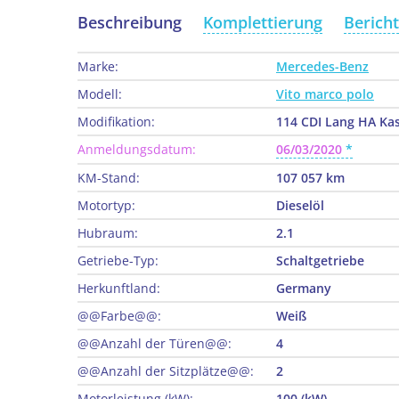
Beschreibung
Komplettierung
Berich
Marke:
Mercedes-Benz
Modell:
Vito marco polo
Modifikation:
114 CDI Lang HA Kas
Anmeldungsdatum:
06/03/2020
KM-Stand:
107 057 km
Motortyp:
Dieselöl
Hubraum:
2.1
Getriebe-Typ:
Schaltgetriebe
Herkunftland:
Germany
@@Farbe@@:
Weiß
@@Anzahl der Türen@@:
4
@@Anzahl der Sitzplätze@@:
2
Motorleistung (kW):
100 (kW)