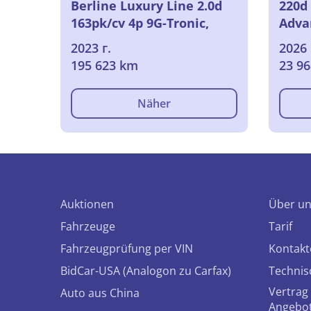
Berline Luxury Line 2.0d
220d
163pk/cv 4p 9G-Tronic,
Adva
2023
2023 г.
2026 
195 623 km
23 9
Näher
Auktionen
Über u
Fahrzeuge
Tarif
Fahrzeugprüfung per VIN
Kontakt
BidCar-USA (Analogon zu Carfax)
Technis
Vertrag 
Auto aus China
Angebo