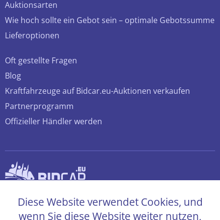
Auktionsarten
Wie hoch sollte ein Gebot sein – optimale Gebotssumme
Lieferoptionen
Oft gestellte Fragen
Blog
Kraftfahrzeuge auf Bidcar.eu-Auktionen verkaufen
Partnerprogramm
Offizieller Händler werden
© 2026 bidcar.eu
Diese Website verwendet Cookies, und
Alle Rechte sind vorbehalten
wenn Sie diese Website weiter nutzen,