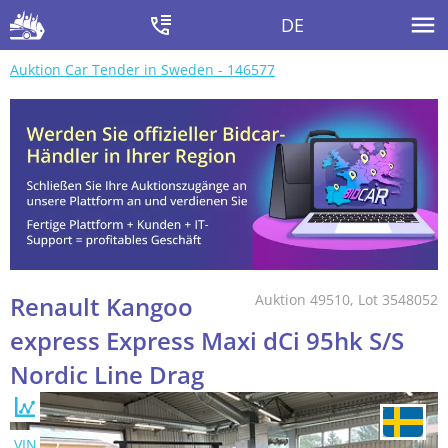
DE
Auktion Car Tender in Sweden - 146577
Renault Kangoo
Auktion 49510, Lot 3548052
express Express Maxi dCi 95hk S/S
Nordic Line Drag
VIN