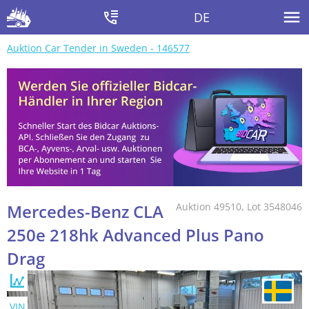
DE
Auktion Car Tender in Sweden - 146577
Mercedes-Benz CLA
Auktion 49510, Lot 3548046
250e 218hk Advanced Plus Pano
Drag
VIN