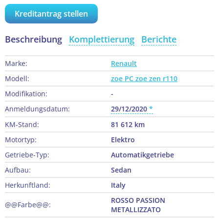
Kreditantrag stellen
Beschreibung
Komplettierung
Berichte
Marke:
Renault
Modell:
zoe PC zoe zen r110
Modifikation:
-
Anmeldungsdatum:
29/12/2020
KM-Stand:
81 612 km
Motortyp:
Elektro
Getriebe-Typ:
Automatikgetriebe
Aufbau:
Sedan
Herkunftland:
Italy
ROSSO PASSION
@@Farbe@@:
METALLIZZATO