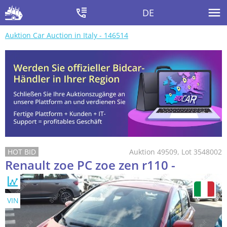
DE
Auktion Car Auction in Italy - 146514
Auktion 49509, Lot 3548002
Renault zoe PC zoe zen r110 -
VIN