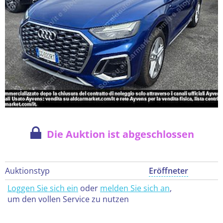
Die Auktion ist abgeschlossen
Auktionstyp
Eröffneter
Loggen Sie sich ein
oder
melden Sie sich an
,
um den vollen Service zu nutzen