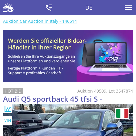
DE
Auktion Car Auction in Italy - 146514
Auktion 49509, Lot 3547874
Audi Q5 sportback 45 tfsi S -
VIN