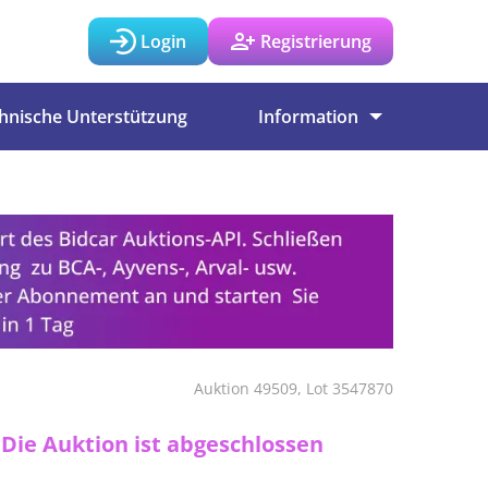
Login
Registrierung
hnische Unterstützung
Information
Auktion 49509, Lot 3547870
Die Auktion ist abgeschlossen