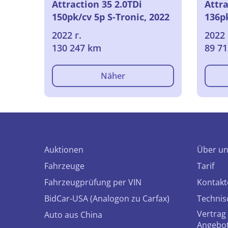
Attraction 35 2.0TDi
Attra
150pk/cv 5p S-Tronic, 2022
136pk
2022 г.
2022 
130 247 km
89 7
Näher
Auktionen
Über u
Fahrzeuge
Tarif
Fahrzeugprüfung per VIN
Kontakt
BidCar-USA (Analogon zu Carfax)
Technis
Vertrag 
Auto aus China
Angebo