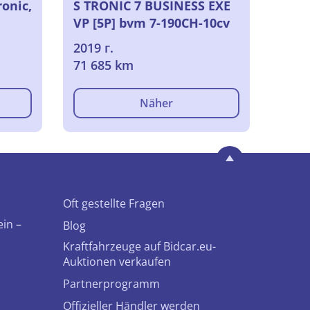
onic,
S TRONIC 7 BUSINESS EXE
VP [5P] bvm 7-190CH-10cv
(SUV), 2019
2019 г.
71 685 km
Näher
Oft gestellte Fragen
ein –
Blog
Kraftfahrzeuge auf Bidcar.eu-
Auktionen verkaufen
Partnerprogramm
Offizieller Händler werden