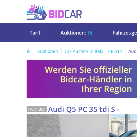
Tarif
Auktionen:
16
Fahrzeuge
Auktionen
Car Auction in Italy - 146514
Audi
Audi Q5 PC 35 tdi S -