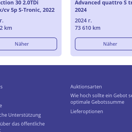
ction 30 2.0TDi
Advanced quattro S tr
/cv 5p S-Tronic, 2022
2024
г.
2024 г.
12 km
73 610 km
Näher
Näher
ns
Auktionsarten
Wie hoch sollte ein Gebot s
optimale Gebotssumme
e
Lieferoptionen
che Unterstützung
über das öffentliche
t