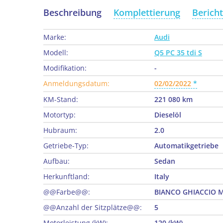
Beschreibung
Komplettierung
Berich
Marke:
Audi
Modell:
Q5 PC 35 tdi S
Modifikation:
-
Anmeldungsdatum:
02/02/2022
KM-Stand:
221 080 km
Motortyp:
Dieselöl
Hubraum:
2.0
Getriebe-Typ:
Automatikgetriebe
Aufbau:
Sedan
Herkunftland:
Italy
@@Farbe@@:
BIANCO GHIACCIO 
@@Anzahl der Sitzplätze@@:
5
Motorleistung (kW):
120 (kW)