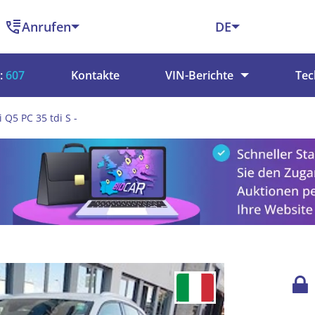
Anrufen
DE
:
607
Kontakte
VIN-Berichte
Tec
 Q5 PC 35 tdi S -