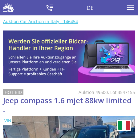
DE
Auktion Car Auction in Italy - 146454
Auktion 49500, Lot 3547155
Jeep compass 1.6 mjet 88kw limited
-
VIN