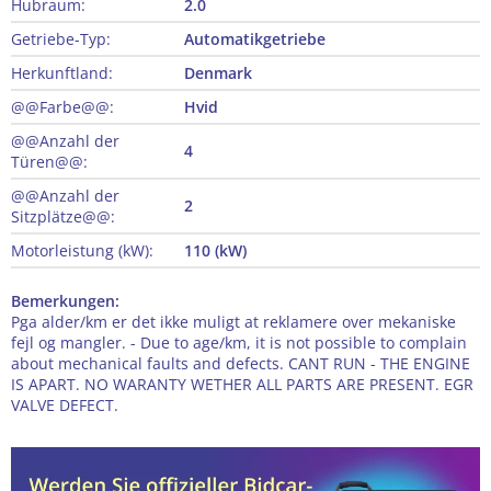
Hubraum:
2.0
Getriebe-Typ:
Automatikgetriebe
Herkunftland:
Denmark
@@Farbe@@:
Hvid
@@Anzahl der
4
Türen@@:
@@Anzahl der
2
Sitzplätze@@:
Motorleistung (kW):
110 (kW)
Bemerkungen:
Pga alder/km er det ikke muligt at reklamere over mekaniske
fejl og mangler. - Due to age/km, it is not possible to complain
about mechanical faults and defects. CANT RUN - THE ENGINE
IS APART. NO WARANTY WETHER ALL PARTS ARE PRESENT. EGR
VALVE DEFECT.