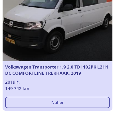
Volkswagen Transporter 1.9 2.0 TDI 102PK L2H1
DC COMFORTLINE TREKHAAK, 2019
2019 г.
149 742 km
Näher