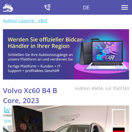
DE
Auktion Leasing – xBid
Volvo Xc60 B4 B
Auktion 49456, Lot 3543743
Core, 2023
VIN